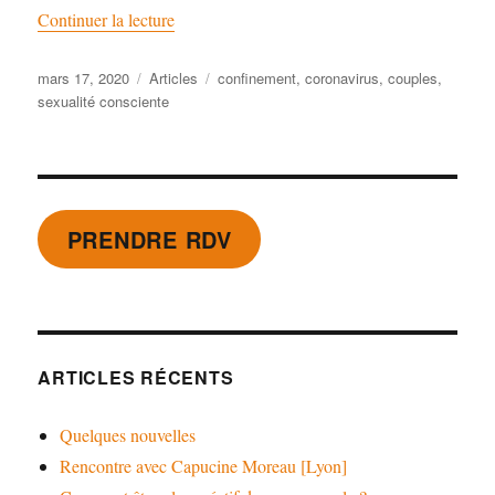
de « Quelques semaines chez soi, seul-e, en 
Continuer la lecture
Publié
Catégories
Étiquettes
mars 17, 2020
Articles
confinement
,
coronavirus
,
couples
,
le
sexualité consciente
PRENDRE RDV
ARTICLES RÉCENTS
Quelques nouvelles
Rencontre avec Capucine Moreau [Lyon]