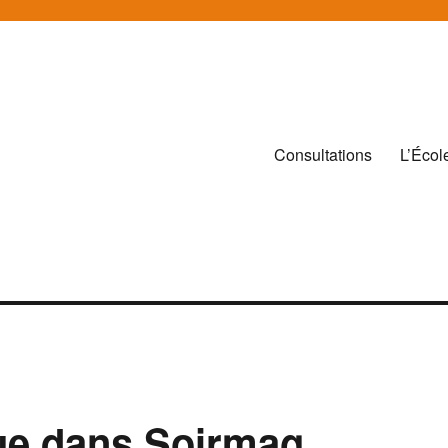
Consultations
L’Écol
que dans Soirmag