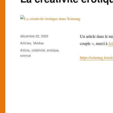
Publié
décembre 22, 2020
Un article dans le 
le
Catégories
Articles
,
Médias
couple », merci à
Jo
Étiquettes
Article
,
créativité
,
erotique
,
soirmal
https://soirmag.leso