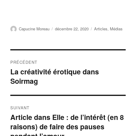
Auteur
Publié
Catégories
Capucine Moreau
décembre 22, 2020
Articles
,
Médias
le
Navigation
PRÉCÉDENT
de
La créativité érotique dans
Publication
Soirmag
précédente :
l’article
SUIVANT
Article dans Elle : de l’intérêt (en 8
Publication
raisons) de faire des pauses
suivante :
pendant l’amour