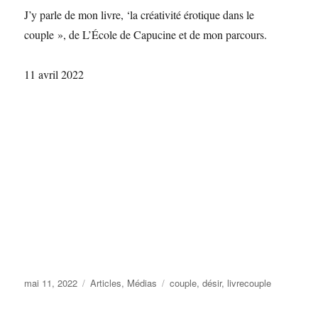
J’y parle de mon livre, ‘la créativité érotique dans le
couple », de L’École de Capucine et de mon parcours.
11 avril 2022
Publié
Catégories
Étiquettes
mai 11, 2022
Articles
,
Médias
couple
,
désir
,
livrecouple
le