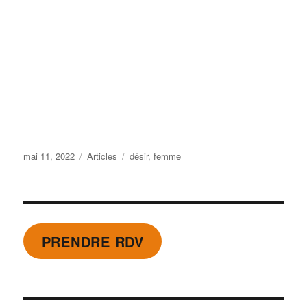
Publié
Catégories
Étiquettes
mai 11, 2022
Articles
désir
,
femme
le
PRENDRE RDV