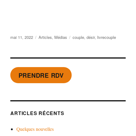
Publié
Catégories
Étiquettes
mai 11, 2022
Articles
,
Médias
couple
,
désir
,
livrecouple
le
PRENDRE RDV
ARTICLES RÉCENTS
Quelques nouvelles