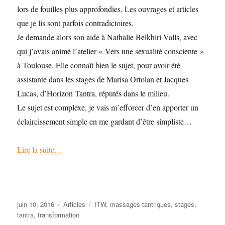
lors de fouilles plus approfondies. Les ouvrages et articles
que je lis sont parfois contradictoires.
Je demande alors son aide à Nathalie Belkhiri Valls, avec
qui j’avais animé l’atelier « Vers une sexualité consciente »
à Toulouse. Elle connaît bien le sujet, pour avoir été
assistante dans les stages de Marisa Ortolan et Jacques
Lucas, d’Horizon Tantra, réputés dans le milieu.
Le sujet est complexe, je vais m’efforcer d’en apporter un
éclaircissement simple en me gardant d’être simpliste…
Lire la suite…
Publié
Catégories
Étiquettes
juin 10, 2016
Articles
ITW
,
massages tantriques
,
stages
,
le
tantra
,
transformation