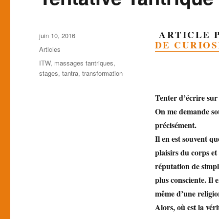
ARTICLE P
Publié
juin 10, 2016
DE CURIOS
le
Catégories
Articles
Étiquettes
ITW
,
massages tantriques
,
stages
,
tantra
,
transformation
Tenter d’écrire su
On me demande souve
précisément.
Il en est souvent q
plaisirs du corps et
réputation de simpl
plus consciente. Il 
même d’une religi
Alors, où est la vér