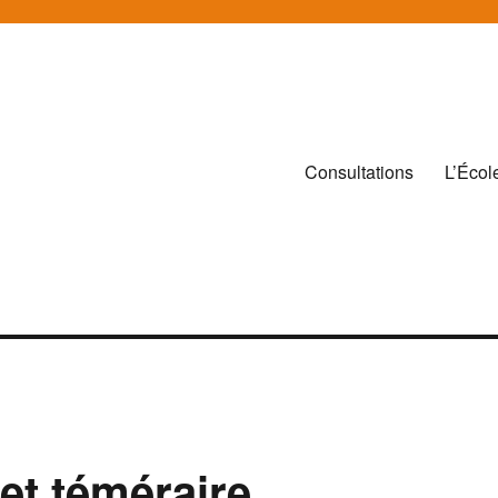
Consultations
L’Écol
 et téméraire